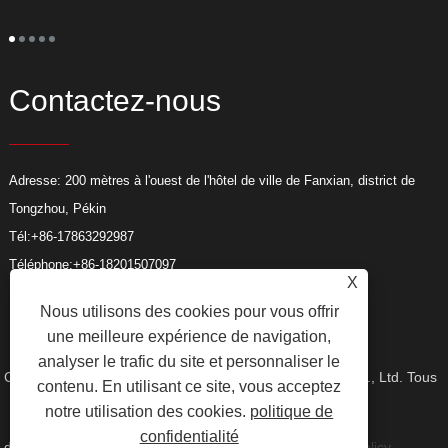
s
p
p
a
Contactez-nous
Adresse: 200 mètres à l'ouest de l'hôtel de ville de Fanxian, district de
Tongzhou, Pékin
Tél:
+86-17863292987
Téléphone:
+86-18201507097
X
E-mail:
factory@hc-fireproofcoating.com
Nous utilisons des cookies pour vous offrir
Fax: +86-316-8875128
une meilleure expérience de navigation,
analyser le trafic du site et personnaliser le
Copyright © 2023 Beijing Huacheng Fireproof Coating Co., Ltd. Tous
contenu. En utilisant ce site, vous acceptez
notre utilisation des cookies.
politique de
confidentialité
droits réservés.
Liens
Sitemap
RSS
XML
Privacy Policy