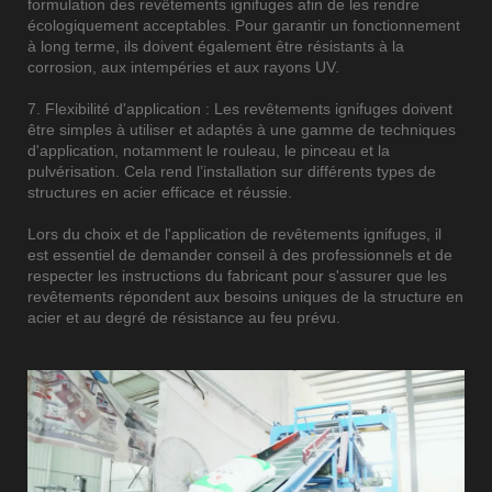
formulation des revêtements ignifuges afin de les rendre
écologiquement acceptables. Pour garantir un fonctionnement
à long terme, ils doivent également être résistants à la
corrosion, aux intempéries et aux rayons UV.
7. Flexibilité d'application : Les revêtements ignifuges doivent
être simples à utiliser et adaptés à une gamme de techniques
d'application, notamment le rouleau, le pinceau et la
pulvérisation. Cela rend l’installation sur différents types de
structures en acier efficace et réussie.
Lors du choix et de l'application de revêtements ignifuges, il
est essentiel de demander conseil à des professionnels et de
respecter les instructions du fabricant pour s'assurer que les
revêtements répondent aux besoins uniques de la structure en
acier et au degré de résistance au feu prévu.