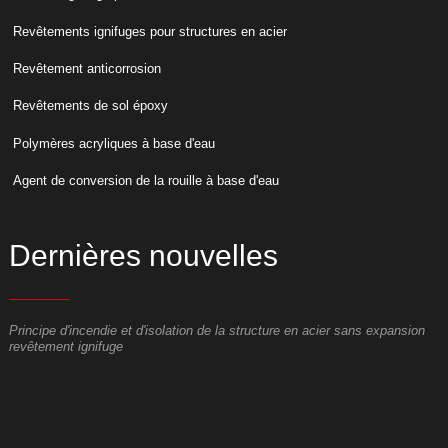
Revêtements ignifuges pour structures en acier
Revêtement anticorrosion
Revêtements de sol époxy
Polymères acryliques à base d'eau
Agent de conversion de la rouille à base d'eau
Dernières nouvelles
Principe d'incendie et d'isolation de la structure en acier sans expansion
À
revêtement ignifuge
s
L
c
c
c
e