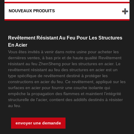
NOUVEAUX PRODUITS
Revêtement Résistant Au Feu Pour Les Structures
En Acier
Vous êtes invités à venir dans notre usine pour acheter les
dernières ventes, à bas prix et de haute qualité Revêtement
résistant au feu ZhenSheng pour les structures en acier. Le
revêtement résistant au feu des structures en acier est un
type spécifique de revêtement destiné à protéger les
constructions en acier du feu. Ce revêtement, appliqué sur les
surfaces en acier pour fournir une couche isolante qui
empêche la propagation des flammes et maintient l'intégrité
structurelle de l'acier, contient des additifs destinés à résister
au feu.
envoyer une demande